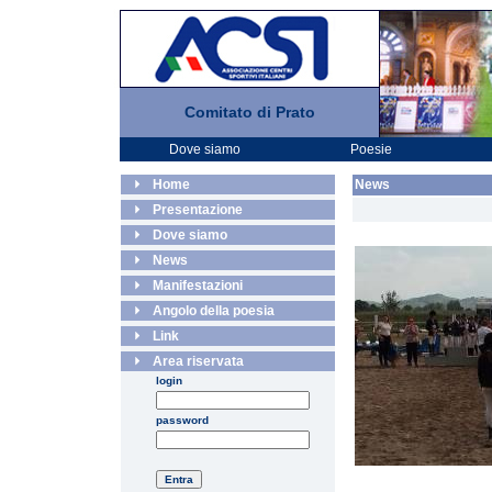
Comitato di Prato
Dove siamo
Poesie
Home
News
Presentazione
Dove siamo
News
Manifestazioni
Angolo della poesia
Link
Area riservata
login
password